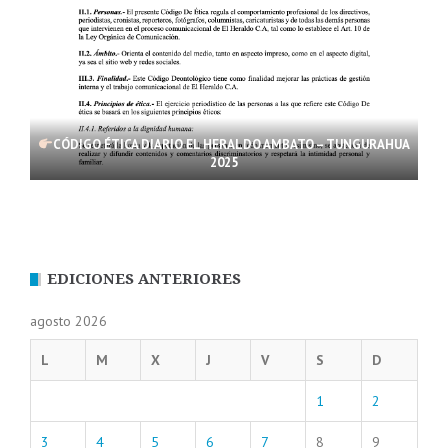
CÓDIGO ÉTICA DIARIO EL HERALDO AMBATO – TUNGURAHUA
2025
EDICIONES ANTERIORES
agosto 2026
L
M
X
J
V
S
D
1
2
3
4
5
6
7
8
9