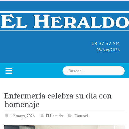
Skip
to
content
08:37:33 AM
08/Aug/2026
Buscar:
Enfermería celebra su día con
homenaje
12 mayo, 2026
El Heraldo
Carrusel