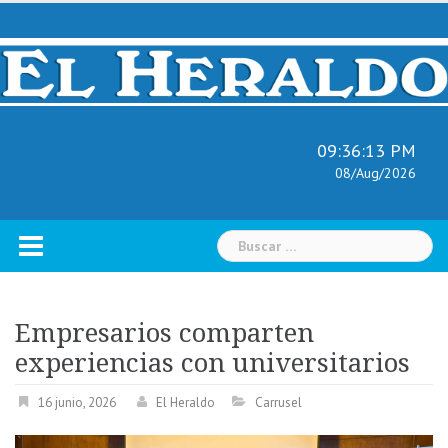
Skip
to
content
09:36:14 PM
08/Aug/2026
Buscar:
Empresarios comparten
experiencias con universitarios
16 junio, 2026
El Heraldo
Carrusel