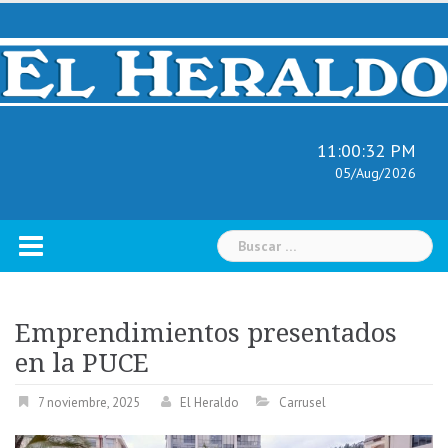
Skip
to
content
11:00:33 PM
05/Aug/2026
Buscar:
Emprendimientos presentados
en la PUCE
7 noviembre, 2025
El Heraldo
Carrusel