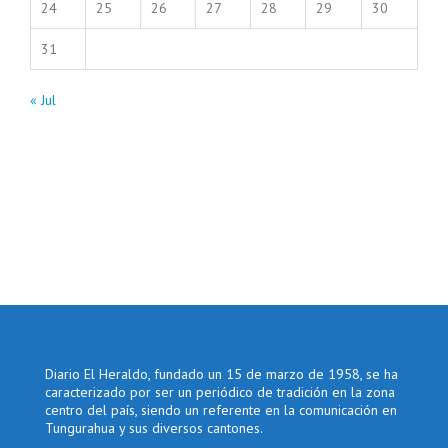
24
25
26
27
28
29
30
31
« Jul
Diario El Heraldo, fundado un 15 de marzo de 1958, se ha
caracterizado por ser un periódico de tradición en la zona
centro del país, siendo un referente en la comunicación en
Tungurahua y sus diversos cantones.