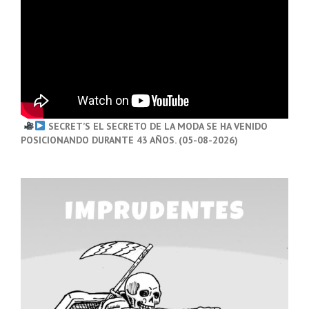
SECRET’S EL SECRETO DE LA MODA SE HA VENIDO
POSICIONANDO DURANTE 43 AÑOS. (05-08-2026)