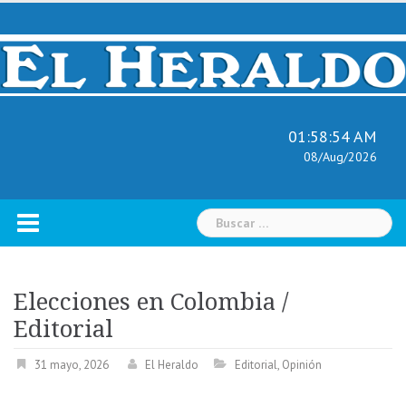
Skip
to
content
01:58:55 AM
08/Aug/2026
Buscar:
Elecciones en Colombia /
Editorial
31 mayo, 2026
El Heraldo
Editorial
,
Opinión