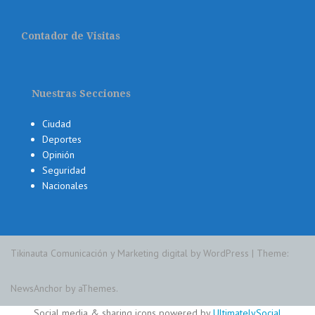
Contador de Visitas
Nuestras Secciones
Ciudad
Deportes
Opinión
Seguridad
Nacionales
Tikinauta Comunicación y Marketing digital by WordPress
|
Theme:
NewsAnchor
by aThemes.
Social media & sharing icons powered by
UltimatelySocial