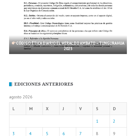
CÓDIGO ÉTICA DIARIO EL HERALDO AMBATO – TUNGURAHUA
2025
EDICIONES ANTERIORES
agosto 2026
L
M
X
J
V
S
D
1
2
3
4
5
6
7
8
9