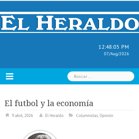
Skip
to
content
12:48:06 PM
07/Aug/2026
Buscar:
El futbol y la economía
9 abril, 2026
El Heraldo
Columnistas
,
Opinión