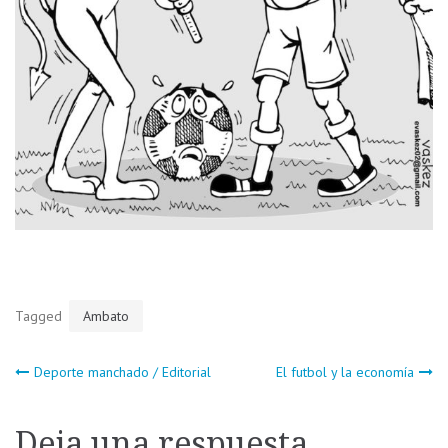
Tagged
Ambato
Navegación
Deporte manchado / Editorial
El futbol y la economía
de
Deja una respuesta