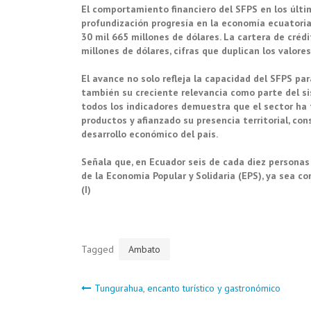
El comportamiento financiero del SFPS en los últi
profundización progresía en la economía ecuatorian
30 mil 665 millones de dólares. La cartera de crédi
millones de dólares, cifras que duplican los valore
El avance no solo refleja la capacidad del SFPS pa
también su creciente relevancia como parte del s
todos los indicadores demuestra que el sector ha f
productos y afianzado su presencia territorial, co
desarrollo económico del país.
Señala que, en Ecuador seis de cada diez personas
de la Economía Popular y Solidaria (EPS), ya sea co
(I)
Tagged
Ambato
Navegación
Tungurahua, encanto turístico y gastronómico