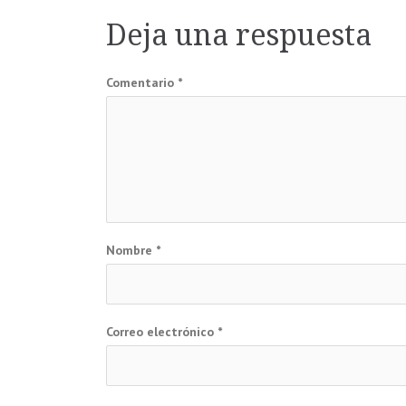
de
Deja una respuesta
entradas
Comentario
*
Nombre
*
Correo electrónico
*