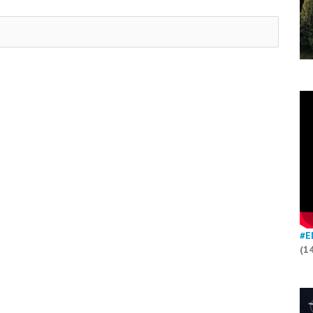
#E
(1