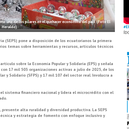
o uno de los pilares en el quehacer económico del país. (Foto El
#E
Heraldo)
ÍD
ia (SEPS) pone a disposición de los ecuatorianos la primera
rios temas sobre herramientas y recursos, artículos técnicos
rtículo sobre la Economía Popular y Solidaria (EPS) y señala
con 17 mil 503 organizaciones activas a julio de 2025, de los
r y Solidario (SFPS) y 17 mil 107 del sector real. Involucra a
el sistema financiero nacional y lidera el microcrédito con el
vado.
, presente alta ruralidad y diversidad productiva. La SEPS
técnica y estrategia de fomento con enfoque inclusivo y