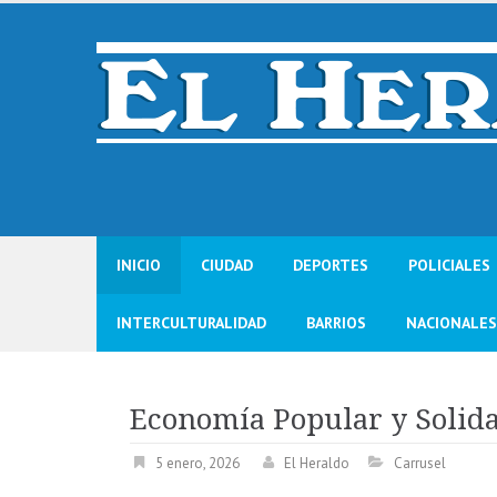
Skip
to
content
INICIO
CIUDAD
DEPORTES
POLICIALES
INTERCULTURALIDAD
BARRIOS
NACIONALES
Economía Popular y Solida
5 enero, 2026
El Heraldo
Carrusel