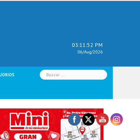
03:11:53 PM
06/Aug/2026
Buscar:
UORIOS