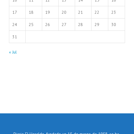
17
18
19
20
21
22
23
24
25
26
27
28
29
30
31
« Jul
Diario El Heraldo, fundado un 15 de marzo de 1958, se ha