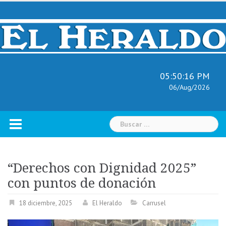
Skip
to
content
05:50:17 PM
06/Aug/2026
Buscar:
“Derechos con Dignidad 2025”
con puntos de donación
18 diciembre, 2025
El Heraldo
Carrusel