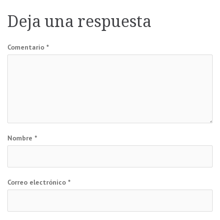
de
Deja una respuesta
entradas
Comentario
*
Nombre
*
Correo electrónico
*