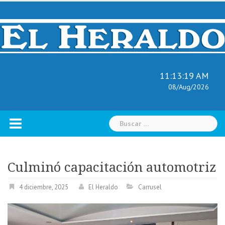
Skip
to
content
11:13:20 AM
08/Aug/2026
Buscar:
Culminó capacitación automotriz
4 diciembre, 2025
El Heraldo
Carrusel