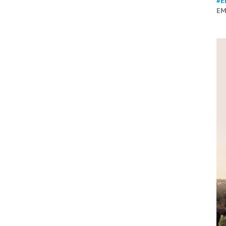
#E
EM