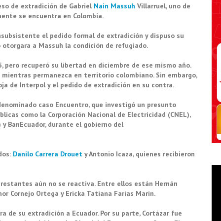
eso de extradición de
Gabriel
Nain Massuh
Villarruel
, uno de
lmente se encuentra en
Colombia
.
insubsistente el pedido formal de extradición y dispuso su
o otorgara a Massuh la condición de
refugiado
.
, pero recuperó su libertad en diciembre de ese mismo año.
o mientras permanezca en territorio colombiano. Sin embargo,
roja de
Interpol
y el pedido de extradición en su contra.
 denominado caso Encuentro, que investigó un presunto
licas como la Corporación Nacional de Electricidad (
CNEL
),
) y
BanEcuador
, durante el gobierno del
dos:
Danilo Carrera Drouet
y
Antonio Icaza
, quienes recibieron
 restantes aún no se reactiva. Entre ellos están
Hernán
or Cornejo Ortega y Ericka Tatiana Farías Marín.
era de su extradición a Ecuador. Por su parte, Cortázar fue