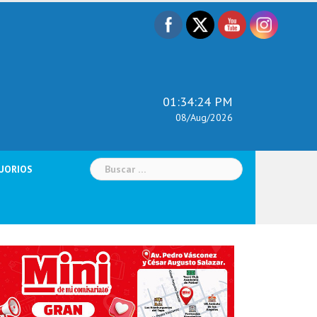
01:34:25 PM
08/Aug/2026
Buscar:
UORIOS