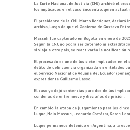
La
Corte Nacional de Justicia
(CNJ) archivó el proc
los implicados en el
caso Encuentro
, quien actua
El presidente de la CNJ,
Marco Rodríguez
, declaró 
archivo, luego de que el Gobierno de Gustavo Petr
Massuh fue capturado en
Bogotá
en enero de 2025
Según la CNJ, no podrá ser detenido ni extraditad
si viaja a otro país, se reactivarán la notificación 
El procesado es uno de los siete implicados en el
delito de
delincuencia organizada
en entidades púb
el Servicio Nacional de Aduana del Ecuador (
Senae
expresidente
Guillermo Lasso
.
El caso ya dejó sentencias para dos de los implica
condenas de entre nueve y diez años de prisión.
En cambio, la etapa de juzgamiento para los cinco
Luque
, Nain Massuh, Leonardo Cortázar, Karen Leon
Luque permanece detenido en
Argentina
, a la esp