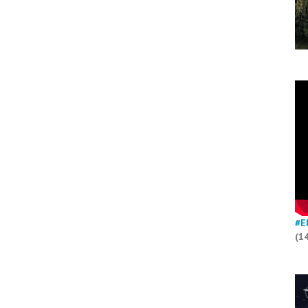
#E
(1