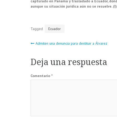
capturado en
Panamá
y trasladado a Ecuador, don
aunque su situación jurídica aún no se resuelve. (I)
Tagged
Ecuador
Navegación
Admiten una denuncia para destituir a Álvarez
de
Deja una respuesta
entradas
Comentario
*