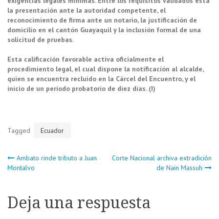
exigencias legales mínimas
. Entre los requisitos validados está
la presentación ante la autoridad competente, el
reconocimiento de firma ante un notario, la justificación de
domicilio en el cantón Guayaquil y la inclusión formal de una
solicitud de pruebas.
Esta calificación favorable activa oficialmente el
procedimiento legal, el cual dispone la notificación al alcalde,
quien se encuentra recluido en la Cárcel del Encuentro, y el
inicio de un período probatorio de diez días. (I)
Tagged
Ecuador
Navegación
Ambato rinde tributo a Juan
Corte Nacional archiva extradición
Montalvo
de Nain Massuh
de
Deja una respuesta
entradas