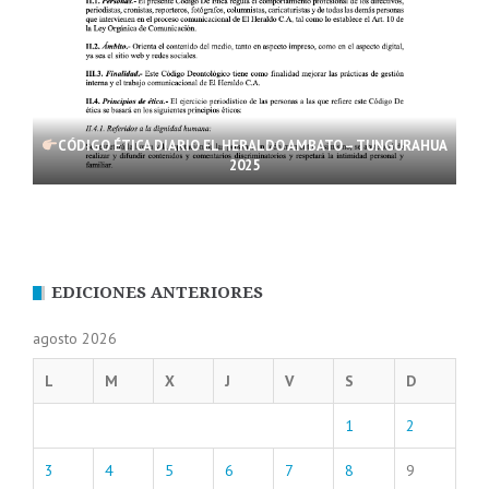
CÓDIGO ÉTICA DIARIO EL HERALDO AMBATO – TUNGURAHUA
2025
EDICIONES ANTERIORES
agosto 2026
L
M
X
J
V
S
D
1
2
3
4
5
6
7
8
9