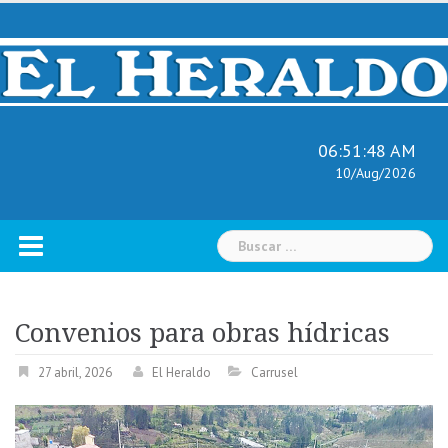
Skip
to
content
06:51:50 AM
10/Aug/2026
Buscar:
Convenios para obras hídricas
27 abril, 2026
El Heraldo
Carrusel