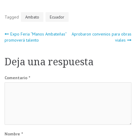
Tagged
Ambato
Ecuador
Navegación
Expo Feria “Manos Ambateñas”
Aprobaron convenios para obras
promoverá talento
viales
de
Deja una respuesta
entradas
Comentario
*
Nombre
*