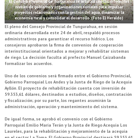
El Consejo Provincial de Tungurahua se articula con los diferentes
niveles de gobierno y organizaciones sociales para impulsar
proyectos relacionados con la gestión del agua, dinamizar la
economía rural y consolidar el desarrollo. (Foto El Heraldo)
El pleno del Consejo Provincial de Tungurahua, en sesión
ordinaria desarrollada este 24 de abril, respaldó procesos
administrativos para garantizar el recurso hídrico. Los
consejeros aprobaron la firma de convenios de cooperación
interinstitucional orientados a mejorar y rehabilitar sistemas
de riego. La decisión faculta al prefecto Manuel Caizabanda
formalizar los acuerdos.
Uno de los convenios será firmado entre el Gobierno Provincial,
Gobierno Parroquial Los Andes y la Junta de Riego de la Acequia
Ayllón. El proyecto de rehabilitación cuenta con inversión de
59.353,61 dólares, destinados a estudios, diseños, contratación
y fiscalización; por su parte, los regantes asumirán la
administración, operación y mantenimiento del sistema.
De igual forma, se aprobó el convenio con el Gobierno
Parroquial Emilio María Terán y la Junta de Riego Acequia Los
Laureles, para la rehabilitación y mejoramiento de la acequia
en el sector La Toma. El Gobierno Provincial destinará 59.353,61