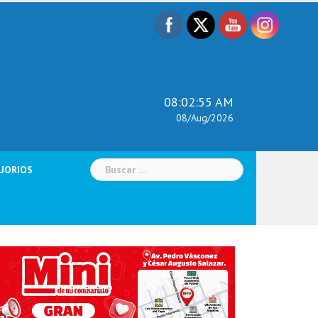
08:02:56 AM
08/Aug/2026
Buscar:
UORIOS