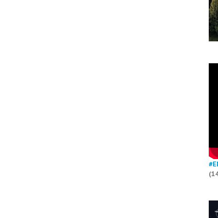
#E
(1