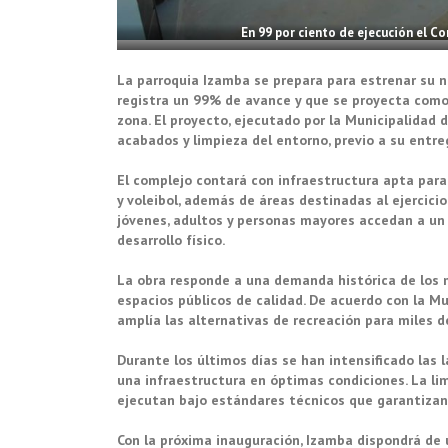
En 99 por ciento de ejecución el C
La parroquia Izamba se prepara para estrenar su n
registra un 99% de avance y que se proyecta como
zona. El proyecto, ejecutado por la Municipalidad d
acabados y limpieza del entorno, previo a su entreg
El complejo contará con infraestructura apta para l
y voleibol, además de áreas destinadas al ejercicio
jóvenes, adultos y personas mayores accedan a un 
desarrollo físico.
La obra responde a una demanda histórica de los m
espacios públicos de calidad. De acuerdo con la Mun
amplía las alternativas de recreación para miles 
Durante los últimos días se han intensificado las l
una infraestructura en óptimas condiciones. La lim
ejecutan bajo estándares técnicos que garantizan 
Con la próxima inauguración, Izamba dispondrá de 