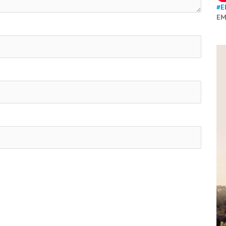
#E
EM