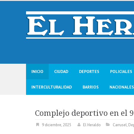
Skip
to
content
INICIO
CIUDAD
DEPORTES
POLICIALES
INTERCULTURALIDAD
BARRIOS
NACIONALES
Complejo deportivo en el 
9 diciembre, 2025
El Heraldo
Carrusel
,
De