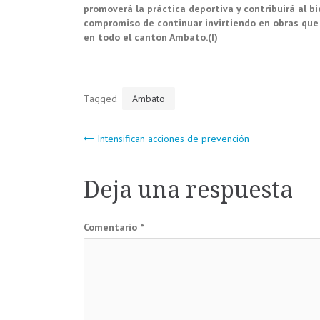
promoverá la práctica deportiva y contribuirá al b
compromiso de continuar invirtiendo en obras que 
en todo el cantón Ambato.(I)
Tagged
Ambato
Navegación
Intensifican acciones de prevención
de
Deja una respuesta
entradas
Comentario
*