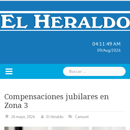
Skip
to
content
04:11:50 AM
09/Aug/2026
Buscar:
Compensaciones jubilares en
Zona 3
26 mayo, 2026
El Heraldo
Carrusel