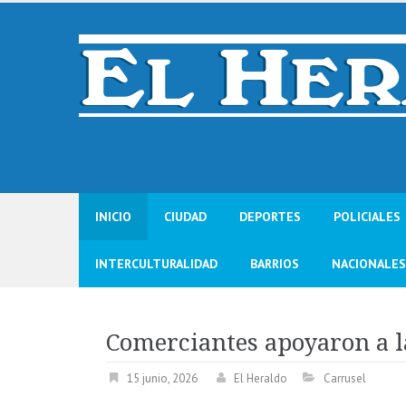
Skip
to
content
INICIO
CIUDAD
DEPORTES
POLICIALES
INTERCULTURALIDAD
BARRIOS
NACIONALES
Comerciantes apoyaron a l
15 junio, 2026
El Heraldo
Carrusel