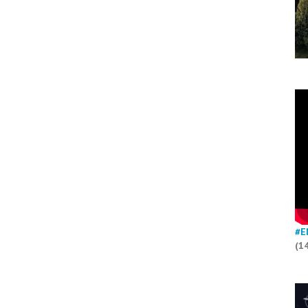
#E
(1