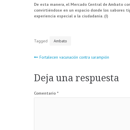
De esta manera, el Mercado Central de Ambato com
convirtiéndose en un espacio donde los sabores típ
experiencia especial a la ciudadanía. (I)
Tagged
Ambato
Navegación
Fortalecen vacunación contra sarampión
de
Deja una respuesta
entradas
Comentario
*