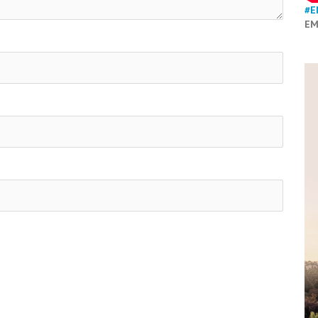
#E
EM