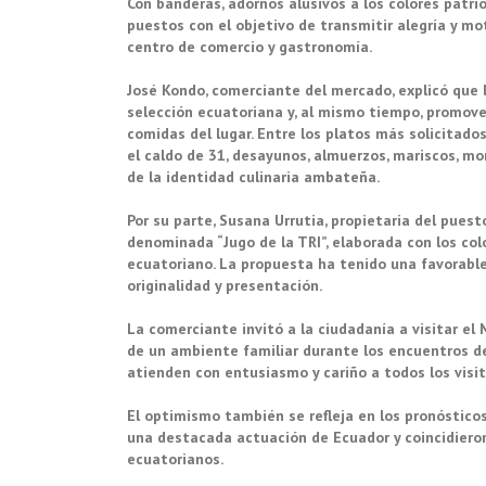
Con banderas, adornos alusivos a los colores patri
puestos con el objetivo de transmitir alegría y mo
centro de comercio y gastronomía.
José Kondo, comerciante del mercado, explicó que l
selección ecuatoriana y, al mismo tiempo, promove
comidas del lugar. Entre los platos más solicitado
el caldo de 31, desayunos, almuerzos, mariscos, m
de la identidad culinaria ambateña.
Por su parte, Susana Urrutia, propietaria del pues
denominada “Jugo de la TRI”, elaborada con los col
ecuatoriano. La propuesta ha tenido una favorabl
originalidad y presentación.
La comerciante invitó a la ciudadanía a visitar el
de un ambiente familiar durante los encuentros de
atienden con entusiasmo y cariño a todos los visi
El optimismo también se refleja en los pronóstico
una destacada actuación de Ecuador y coincidieron
ecuatorianos.