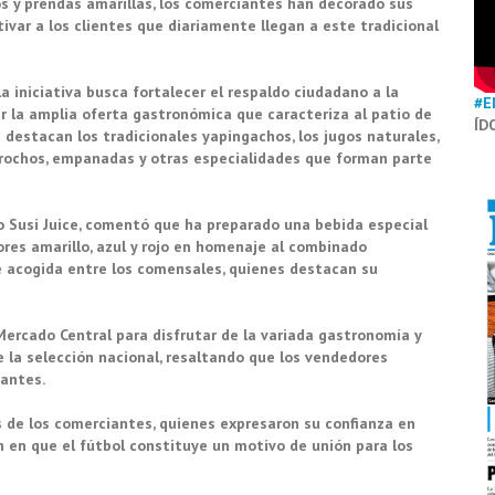
os y prendas amarillas, los comerciantes han decorado sus
tivar a los clientes que diariamente llegan a este tradicional
a iniciativa busca fortalecer el respaldo ciudadano a la
#E
r la amplia oferta gastronómica que caracteriza al patio de
ÍD
s destacan los tradicionales yapingachos, los jugos naturales,
orochos, empanadas y otras especialidades que forman parte
to Susi Juice, comentó que ha preparado una bebida especial
ores amarillo, azul y rojo en homenaje al combinado
e acogida entre los comensales, quienes destacan su
 Mercado Central para disfrutar de la variada gastronomía y
 la selección nacional, resaltando que los vendedores
tantes.
s de los comerciantes, quienes expresaron su confianza en
 en que el fútbol constituye un motivo de unión para los