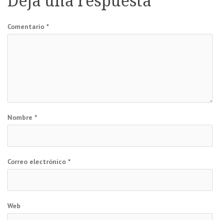
Deja una respuesta
entradas
Comentario
*
Nombre
*
Correo electrónico
*
Web