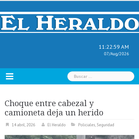
Skip
to
content
11:23:00 AM
07/Aug/2026
Buscar:
Choque entre cabezal y
camioneta deja un herido
14 abril, 2026
El Heraldo
Policiales
,
Seguridad