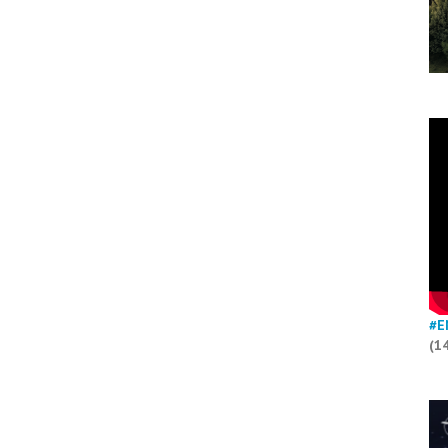
#E
(1