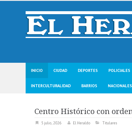
Skip
to
content
INICIO
CIUDAD
DEPORTES
POLICIALES
INTERCULTURALIDAD
BARRIOS
NACIONALES
Centro Histórico con orden
5 julio, 2026
El Heraldo
Titulares