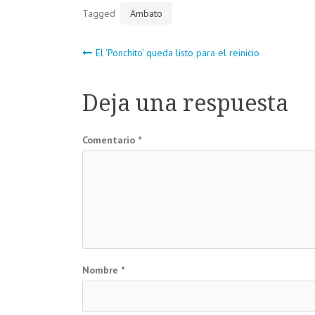
Tagged
Ambato
Navegación
El ‘Ponchito’ queda listo para el reinicio
de
Deja una respuesta
entradas
Comentario
*
Nombre
*