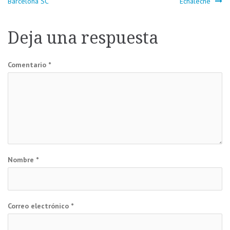
Barcelona SC
Echaleche
de
Deja una respuesta
entradas
Comentario
*
Nombre
*
Correo electrónico
*