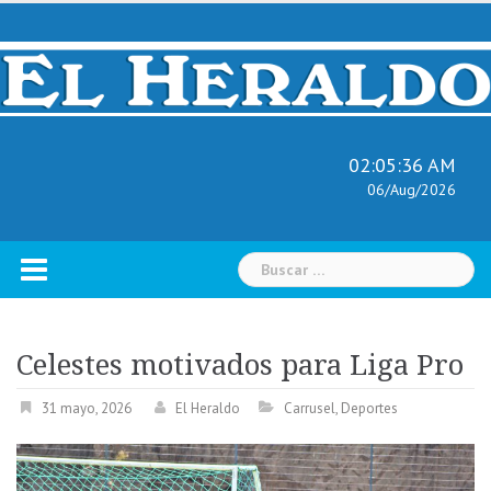
Skip
to
content
02:05:37 AM
06/Aug/2026
Buscar:
Celestes motivados para Liga Pro
31 mayo, 2026
El Heraldo
Carrusel
,
Deportes