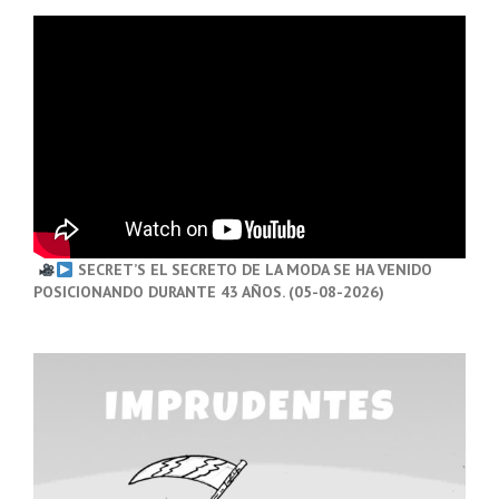
SECRET’S EL SECRETO DE LA MODA SE HA VENIDO
POSICIONANDO DURANTE 43 AÑOS. (05-08-2026)