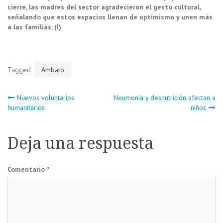
cierre, las madres del sector agradecieron el gesto cultural,
señalando que estos espacios llenan de optimismo y unen más
a las familias. (I)
Tagged
Ambato
Navegación
Nuevos voluntarios
Neumonía y desnutrición afectan a
humanitarios
niños
de
Deja una respuesta
entradas
Comentario
*