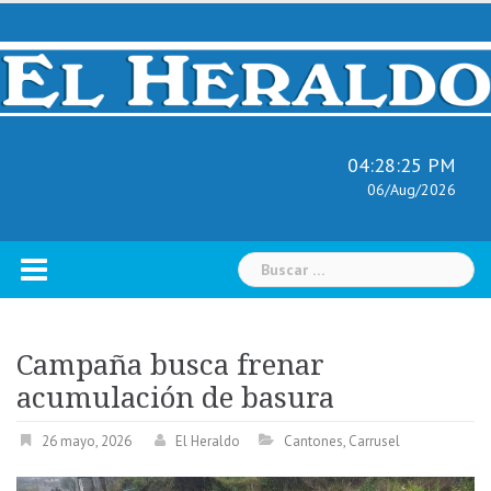
Skip
to
content
04:28:26 PM
06/Aug/2026
Buscar:
Campaña busca frenar
acumulación de basura
26 mayo, 2026
El Heraldo
Cantones
,
Carrusel