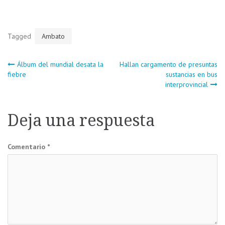
Tagged
Ambato
Navegación
Álbum del mundial desata la
Hallan cargamento de presuntas
fiebre
sustancias en bus
interprovincial
de
entradas
Deja una respuesta
Comentario
*