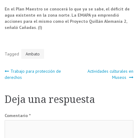
En el Plan Maestro se conocerá lo que ya se sabe, el déficit de
agua existente en la zona norte. La EMAPA ya emprendió
acciones para el mismo como el Proyecto Quillán Alemania 2,
señaló Cañadas. (I)
Tagged
Ambato
Navegación
Trabajo para protección de
Actividades culturales en
derechos
Museos
de
Deja una respuesta
entradas
Comentario
*