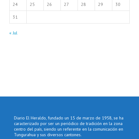
24
25
26
27
28
29
30
31
« Jul
Diario El Heraldo, fundado un 15 de marzo de 1958, se ha
caracterizado por ser un periódico de tradición en la zona
centro del país, siendo un referente en la comunicación en
Tungurahua y sus diversos cantones.