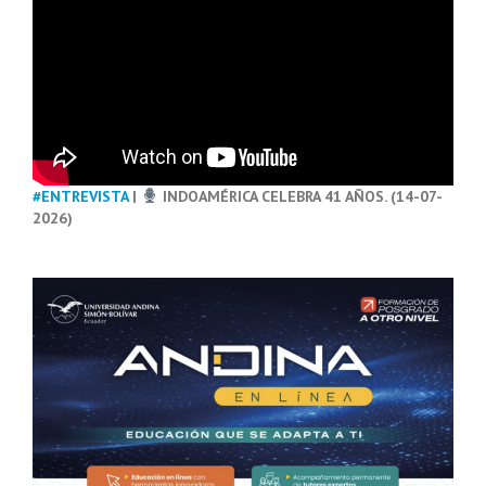
#ENTREVISTA
|
INDOAMÉRICA CELEBRA 41 AÑOS. (14-07-
2026)