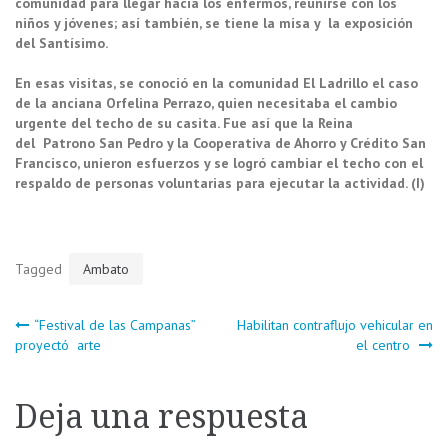
comunidad para llegar hacia los enfermos, reunirse con los
niños y jóvenes; así también, se tiene la misa y la exposición
del Santísimo.
En esas visitas, se conoció en la comunidad El Ladrillo el caso
de la anciana Orfelina Perrazo, quien necesitaba el cambio
urgente del techo de su casita. Fue así que la Reina
del Patrono San Pedro y la Cooperativa de Ahorro y Crédito San
Francisco, unieron esfuerzos y se logró cambiar el techo con el
respaldo de personas voluntarias para ejecutar la actividad. (I)
Tagged
Ambato
Navegación
“Festival de las Campanas”
Habilitan contraflujo vehicular en
proyectó arte
el centro
de
Deja una respuesta
entradas