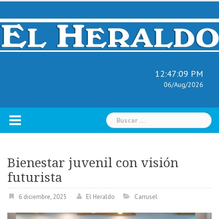
Skip
to
content
12:47:10 PM
06/Aug/2026
Buscar:
Bienestar juvenil con visión
futurista
6 diciembre, 2025
El Heraldo
Carrusel