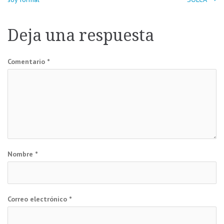
de
Deja una respuesta
entradas
Comentario
*
Nombre
*
Correo electrónico
*