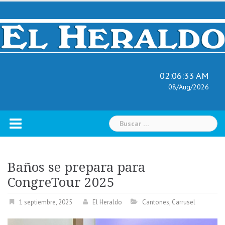
Skip
to
content
02:06:34 AM
08/Aug/2026
Buscar:
Baños se prepara para
CongreTour 2025
1 septiembre, 2025
El Heraldo
Cantones
,
Carrusel