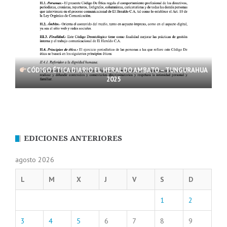
CÓDIGO ÉTICA DIARIO EL HERALDO AMBATO – TUNGURAHUA
2025
EDICIONES ANTERIORES
agosto 2026
L
M
X
J
V
S
D
1
2
3
4
5
6
7
8
9