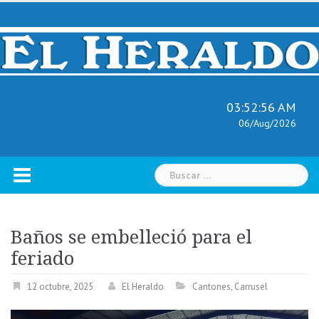
Skip
to
content
03:52:57 AM
06/Aug/2026
Buscar:
Baños se embelleció para el
feriado
12 octubre, 2025
El Heraldo
Cantones
,
Carrusel