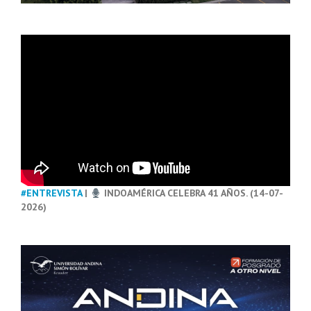
#ENTREVISTA
|
INDOAMÉRICA CELEBRA 41 AÑOS. (14-07-
2026)