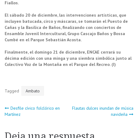
Fiallos.
El sábado 20 de diciembre, las intervenciones artísticas, que
incluyen batucada, circo y máscaras, se tomarán el Puesto de
Cañas y la Basílica de Baños, finalizando con conciertos de
Ensamble Juvenil Intercultural, Grupo Cascajo Baños y Bossa
Cumbé en el Parque Sebastián Acosta.
Finalmente, el domingo 21 de diciembre, ENCAE cerrará su
décima edición con una minga y una siembra simbólica junto al
Colectivo Voz de la Montaña en el Parque del Recreo. (I)
Tagged
Ambato
Navegación
Desfile cívico folclórico en
Flautas dulces inundan de música
Martínez
navideña
de
Deja una respuesta