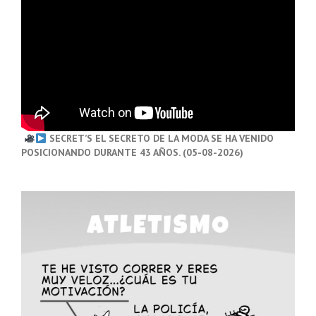
SECRET’S EL SECRETO DE LA MODA SE HA VENIDO
POSICIONANDO DURANTE 43 AÑOS. (05-08-2026)