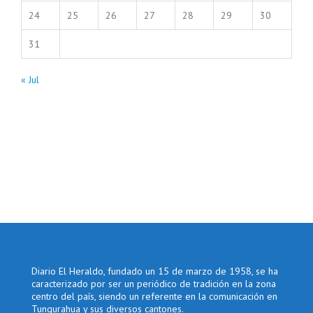
24
25
26
27
28
29
30
31
« Jul
Diario El Heraldo, fundado un 15 de marzo de 1958, se ha
caracterizado por ser un periódico de tradición en la zona
centro del país, siendo un referente en la comunicación en
Tungurahua y sus diversos cantones.