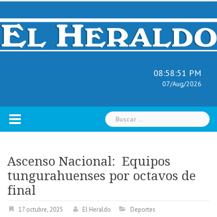
Skip
to
content
08:58:52 PM
07/Aug/2026
Buscar:
Ascenso Nacional: Equipos
tungurahuenses por octavos de
final
17 octubre, 2025
El Heraldo
Deportes