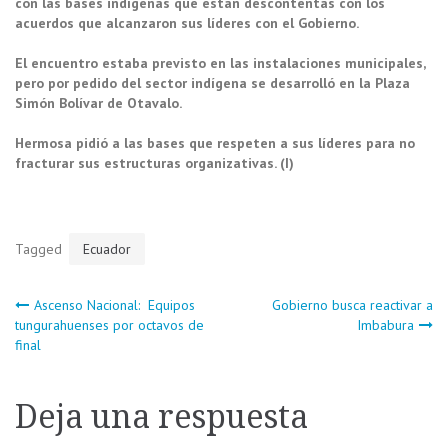
con las bases indígenas que están descontentas con los
acuerdos que alcanzaron sus líderes con el Gobierno.
El encuentro estaba previsto en las instalaciones municipales,
pero por pedido del sector indígena se desarrolló en la Plaza
Simón Bolívar de Otavalo.
Hermosa pidió a las bases que respeten a sus líderes para no
fracturar sus estructuras organizativas. (I)
Tagged
Ecuador
Navegación
Ascenso Nacional: Equipos
Gobierno busca reactivar a
tungurahuenses por octavos de
Imbabura
final
de
entradas
Deja una respuesta