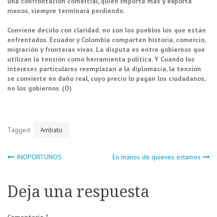
una confrontación comercial, quien importa más y exporta
menos, siempre terminará perdiendo.
Conviene decirlo con claridad: no son los pueblos los que están
enfrentados. Ecuador y Colombia comparten historia, comercio,
migración y fronteras vivas. La disputa es entre gobiernos que
utilizan la tensión como herramienta política. Y Cuando los
intereses particulares reemplazan a la diplomacia, la tensión
se convierte en daño real, cuyo precio lo pagan los ciudadanos,
no los gobiernos. (O)
Tagged
Ambato
Navegación
INOPORTUNOS
En manos de quienes estamos
de
Deja una respuesta
entradas
Comentario
*