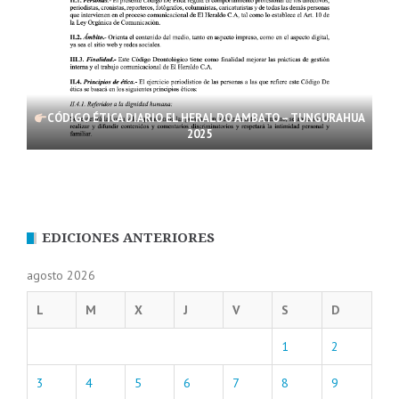
CÓDIGO ÉTICA DIARIO EL HERALDO AMBATO – TUNGURAHUA
2025
EDICIONES ANTERIORES
agosto 2026
L
M
X
J
V
S
D
1
2
3
4
5
6
7
8
9