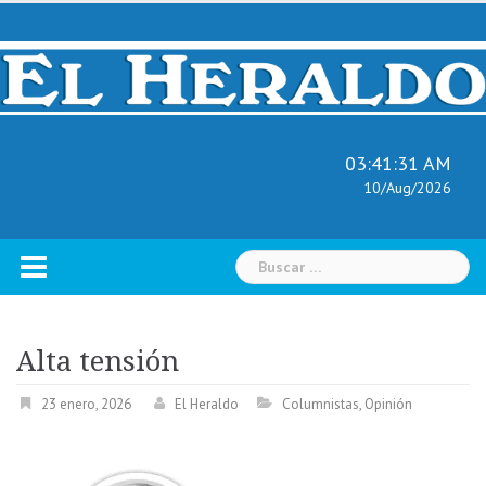
Skip
to
content
03:41:32 AM
10/Aug/2026
Buscar:
Alta tensión
23 enero, 2026
El Heraldo
Columnistas
,
Opinión