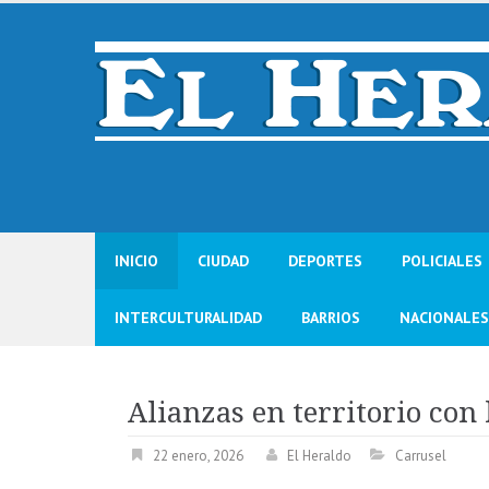
Skip
to
content
INICIO
CIUDAD
DEPORTES
POLICIALES
INTERCULTURALIDAD
BARRIOS
NACIONALES
Alianzas en territorio con
22 enero, 2026
El Heraldo
Carrusel