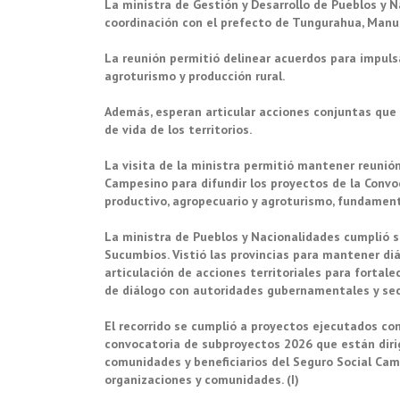
La ministra de Gestión y Desarrollo de Pueblos y N
coordinación con el prefecto de Tungurahua, Manue
La reunión permitió delinear acuerdos para impulsa
agroturismo y producción rural.
Además, esperan articular acciones conjuntas que 
de vida de los territorios.
La visita de la ministra permitió mantener reunió
Campesino para difundir los proyectos de la Conv
productivo, agropecuario y agroturismo, fundamenta
La ministra de Pueblos y Nacionalidades cumplió s
Sucumbíos. Vistió las provincias para mantener di
articulación de acciones territoriales para fortale
de diálogo con autoridades gubernamentales y sec
El recorrido se cumplió a proyectos ejecutados con 
convocatoria de subproyectos 2026 que están dirig
comunidades y beneficiarios del Seguro Social Camp
organizaciones y comunidades. (I)