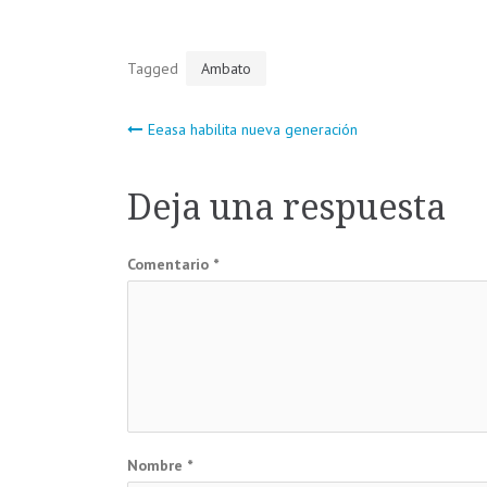
Tagged
Ambato
Navegación
Eeasa habilita nueva generación
de
Deja una respuesta
entradas
Comentario
*
Nombre
*