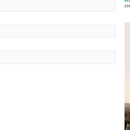
#E
EM