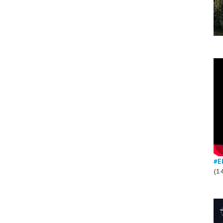
#E
(1