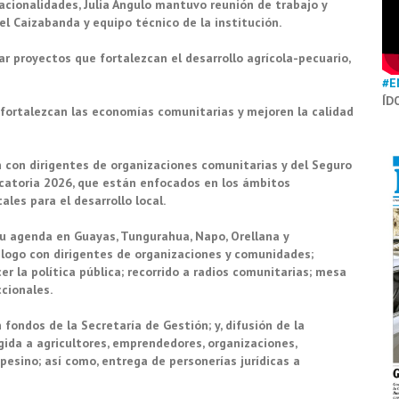
acionalidades, Julia Angulo mantuvo reunión de trabajo y
l Caizabanda y equipo técnico de la institución.
r proyectos que fortalezcan el desarrollo agrícola-pecuario,
#E
ÍD
fortalezcan las economías comunitarias y mejoren la calidad
n con dirigentes de organizaciones comunitarias y del Seguro
ocatoria 2026, que están enfocados en los ámbitos
les para el desarrollo local.
u agenda en Guayas, Tungurahua, Napo, Orellana y
álogo con dirigentes de organizaciones y comunidades;
cer la política pública; recorrido a radios comunitarias; mesa
cionales.
fondos de la Secretaría de Gestión; y, difusión de la
ida a agricultores, emprendedores, organizaciones,
esino; así como, entrega de personerías jurídicas a