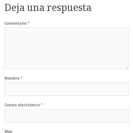
Deja una respuesta
entradas
Comentario
*
Nombre
*
Correo electrónico
*
Web