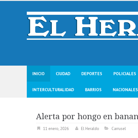
Skip
to
content
INICIO
CIUDAD
DEPORTES
POLICIALES
INTERCULTURALIDAD
BARRIOS
NACIONALES
Alerta por hongo en bana
11 enero, 2026
El Heraldo
Carrusel