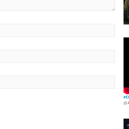
#E
(1