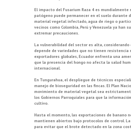
El impacto del Fusarium Raza 4 es mundialmente r
patógeno puede permanecer en el suelo durante dé
material vegetal infectado, agua de riego o partíc
vecinos como Colombia, Perú y Venezuela ya han suf
extremar precauciones.
La vulnerabilidad del sector es alta, considerand
depende de variedades que no tienen resistencia n
exportadores globales, Ecuador enfrenta una amena
que la presencia del hongo no afecta la salud huma
internacional.
En Tungurahua, el despliegue de técnicos especial
manejo de bioseguridad en las fincas. El Plan Nac
movimiento de material vegetal sea estrictamente
los Gobiernos Parroquiales para que la información
cultivo.
Hasta el momento, las exportaciones de banano no
mantienen abiertos bajo protocolos de control. L
para evitar que el brote detectado en la zona cost