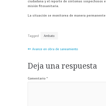
ciudadana y el reporte de síntomas sospechosos en 
misión fitosanitaria.
La situación se monitorea de manera permanente po
Tagged
Ambato
Navegación
Avance en obra de saneamiento
de
Deja una respuesta
entradas
Comentario
*