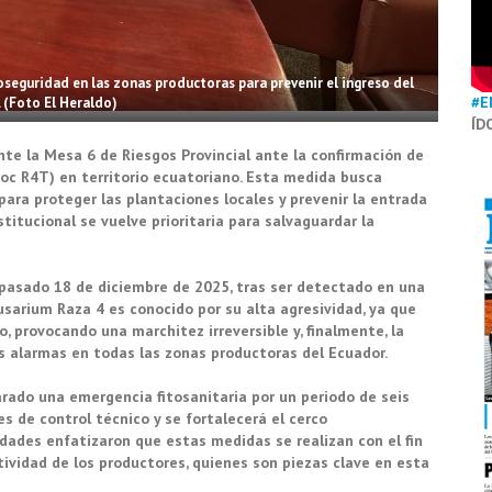
oseguridad en las zonas productoras para prevenir el ingreso del
#E
 (Foto El Heraldo)
ÍD
te la Mesa 6 de Riesgos Provincial ante la confirmación de
Foc R4T) en territorio ecuatoriano. Esta medida busca
para proteger las plantaciones locales y prevenir la entrada
titucional se vuelve prioritaria para salvaguardar la
el pasado 18 de diciembre de 2025, tras ser detectado en una
 Fusarium Raza 4 es conocido por su alta agresividad, ya que
, provocando una marchitez irreversible y, finalmente, la
as alarmas en todas las zonas productoras del Ecuador.
arado una emergencia fitosanitaria por un periodo de seis
s de control técnico y se fortalecerá el cerco
dades enfatizaron que estas medidas se realizan con el fin
tividad de los productores, quienes son piezas clave en esta