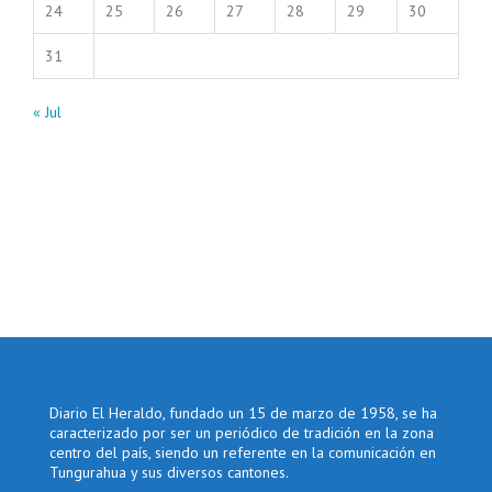
24
25
26
27
28
29
30
31
« Jul
Diario El Heraldo, fundado un 15 de marzo de 1958, se ha
caracterizado por ser un periódico de tradición en la zona
centro del país, siendo un referente en la comunicación en
Tungurahua y sus diversos cantones.