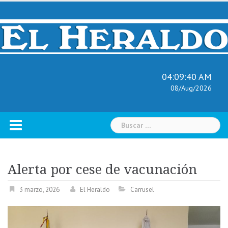
Skip
to
content
04:09:41 AM
08/Aug/2026
Buscar:
Alerta por cese de vacunación
3 marzo, 2026
El Heraldo
Carrusel