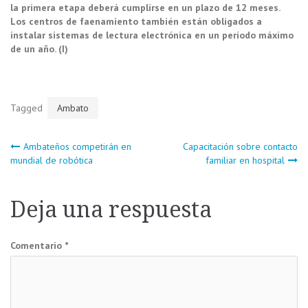
la primera etapa deberá cumplirse en un plazo de 12 meses.
Los centros de faenamiento también están obligados a
instalar sistemas de lectura electrónica en un período máximo
de un año. (I)
Tagged
Ambato
Navegación
Ambateños competirán en
Capacitación sobre contacto
mundial de robótica
familiar en hospital
de
Deja una respuesta
entradas
Comentario
*