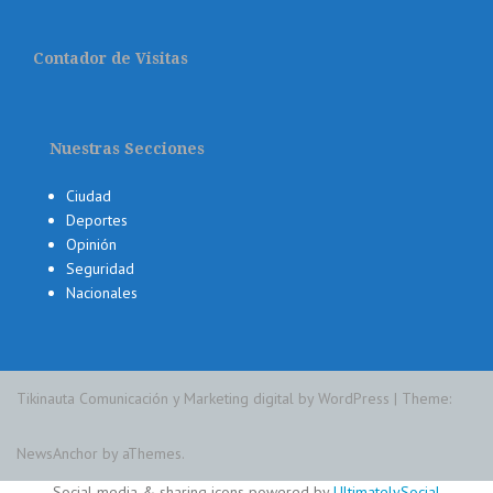
Contador de Visitas
Nuestras Secciones
Ciudad
Deportes
Opinión
Seguridad
Nacionales
Tikinauta Comunicación y Marketing digital by WordPress
|
Theme:
NewsAnchor
by aThemes.
Social media & sharing icons powered by
UltimatelySocial