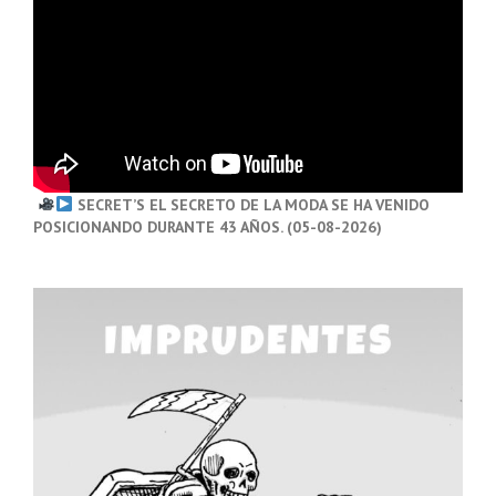
SECRET’S EL SECRETO DE LA MODA SE HA VENIDO
POSICIONANDO DURANTE 43 AÑOS. (05-08-2026)