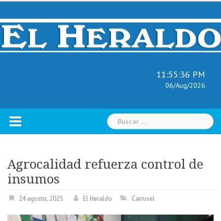
Skip
to
content
11:55:37 PM
06/Aug/2026
Buscar:
Agrocalidad refuerza control de
insumos
24 agosto, 2025
El Heraldo
Carrusel