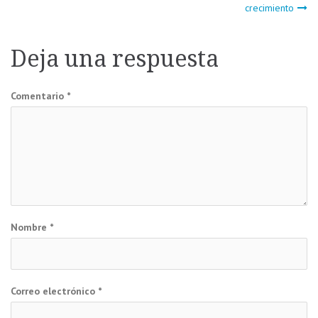
Navegación
crecimiento
de
Deja una respuesta
entradas
Comentario
*
Nombre
*
Correo electrónico
*