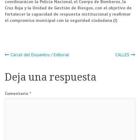
coordinar
á
con la Polic
í
a Nacional, el Cuerpo de Bomberos, la
Cruz Roja y la Unidad de Gesti
ó
n de Riesgos, con el objetivo de
fortalecer la capacidad de respuesta institucional y reafirmar
el compromiso municipal con la seguridad ciudadana.(I)
Navegación
Cárcel del Encuentro / Editorial
CALLES
de
Deja una respuesta
entradas
Comentario
*