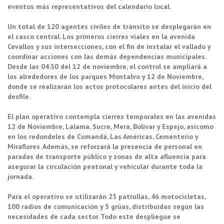
eventos m
á
s representativos del calendario local.
Un total de 120 agentes civiles de tr
á
nsito se desplegar
á
n en
el casco central. Los primeros cierres viales en la avenida
Cevallos y sus intersecciones, con el fin de instalar el vallado y
coordinar acciones con las dem
á
s dependencias municipales.
Desde las 04:30 del 12 de noviembre, el control se ampliar
á
a
los alrededores de los parques Montalvo y 12 de Noviembre,
donde se realizar
á
n los actos protocolares antes del inicio del
desfile.
El plan operativo contempla cierres temporales en las avenidas
12 de Noviembre, Lalama, Sucre, Mera, Bol
í
var y Espejo, as
í
como
en los redondeles de Cumand
á
, Las Am
é
ricas, Cementerio y
Miraflores. Adem
á
s, se reforzar
á
la presencia de personal en
paradas de transporte p
ú
blico y zonas de alta afluencia para
asegurar la circulaci
ó
n peatonal y vehicular durante toda la
jornada.
Para el operativo se utilizar
á
n 25 patrullas, 46 motocicletas,
100 radios de comunicaci
ó
n y 5 gr
ú
as, distribuidas seg
ú
n las
necesidades de cada sector. Todo este despliegue se