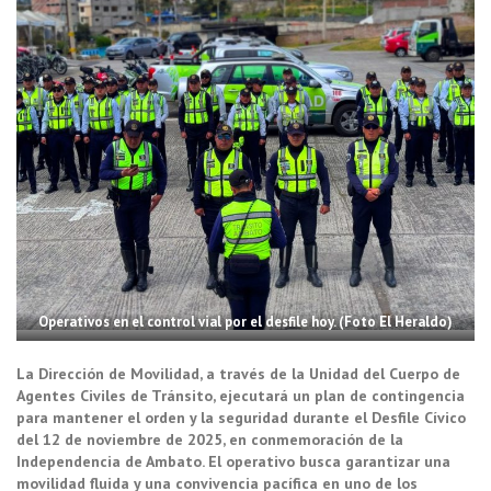
Operativos en el control vial por el desfile hoy. (Foto El Heraldo)
La Direcci
ó
n de Movilidad, a trav
é
s de la Unidad del Cuerpo de
Agentes Civiles de Tr
á
nsito, ejecutar
á
un plan de contingencia
para mantener el orden y la seguridad durante el Desfile C
í
vico
del 12 de noviembre de 2025, en conmemoraci
ó
n de la
Independencia de Ambato. El operativo busca garantizar una
movilidad fluida y una convivencia pac
í
fica en uno de los