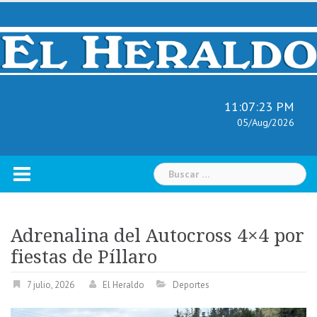
Skip
to
content
11:07:24 PM
05/Aug/2026
Buscar:
Adrenalina del Autocross 4×4 por
fiestas de Píllaro
7 julio, 2026
El Heraldo
Deportes