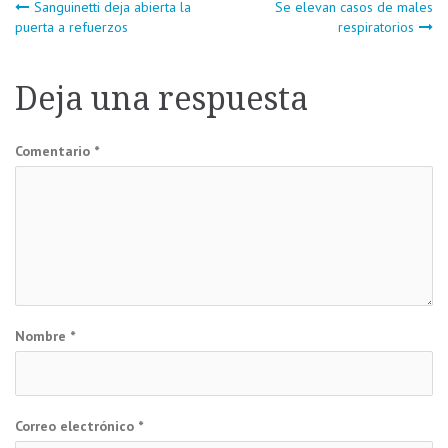
Navegación
Sanguinetti deja abierta la
Se elevan casos de males
puerta a refuerzos
respiratorios
de
Deja una respuesta
entradas
Comentario
*
Nombre
*
Correo electrónico
*