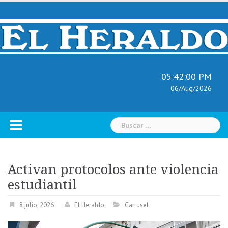
Skip
to
content
05:42:02 PM
06/Aug/2026
Buscar:
Activan protocolos ante violencia
estudiantil
8 julio, 2026
El Heraldo
Carrusel