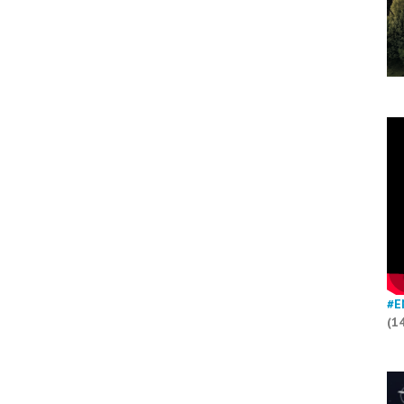
#E
(1