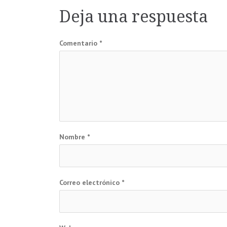
de
Deja una respuesta
entradas
Comentario
*
Nombre
*
Correo electrónico
*