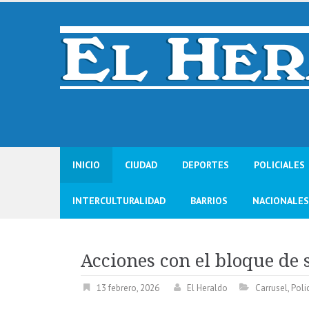
Skip
to
content
INICIO
CIUDAD
DEPORTES
POLICIALES
INTERCULTURALIDAD
BARRIOS
NACIONALES
Acciones con el bloque de
13 febrero, 2026
El Heraldo
Carrusel
,
Poli