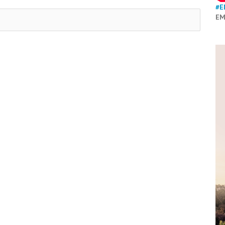
#E
EM