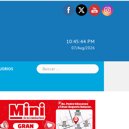
10:45:46 PM
07/Aug/2026
Buscar:
UORIOS