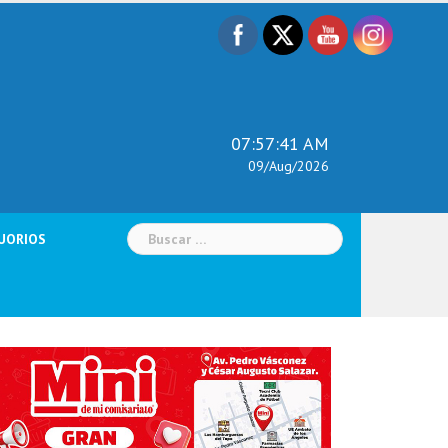
07:57:42 AM
09/Aug/2026
Buscar:
UORIOS