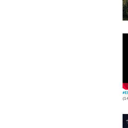
#E
(1