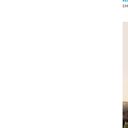
#E
EM