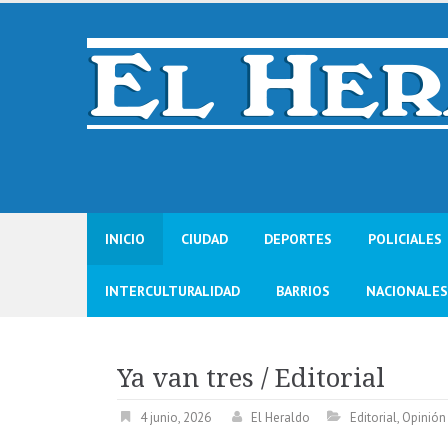
Skip
to
content
INICIO
CIUDAD
DEPORTES
POLICIALES
INTERCULTURALIDAD
BARRIOS
NACIONALES
Ya van tres / Editorial
4 junio, 2026
El Heraldo
Editorial
,
Opinión