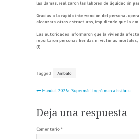
las llamas, realizaron las labores de liquidación pa
Gracias a la rápida intervención del personal opera
alcanzara otras estructuras, impidiendo que la e
Las autoridades informaron que la vivienda afec
reportaron personas heridas ni víctimas mortales, 
(I)
Tagged
Ambato
Navegación
Mundial 2026: ‘Supermán’ logró marca histórica
de
Deja una respuesta
entradas
Comentario
*