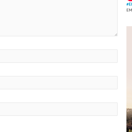
#E
EM