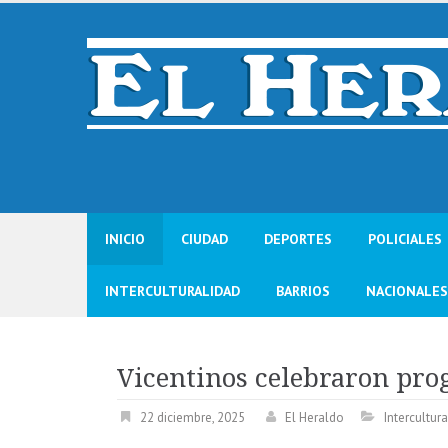
Skip
to
content
INICIO
CIUDAD
DEPORTES
POLICIALES
INTERCULTURALIDAD
BARRIOS
NACIONALES
Vicentinos celebraron pr
22 diciembre, 2025
El Heraldo
Intercultur