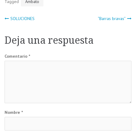
Tagged
Ambato
Navegación
SOLUCIONES
“Barras bravas”
de
Deja una respuesta
entradas
Comentario
*
Nombre
*