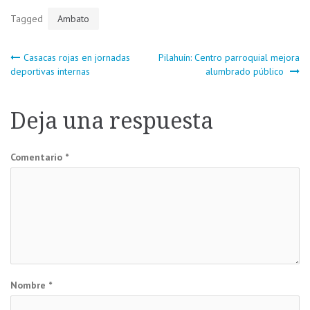
Tagged
Ambato
Navegación
Casacas rojas en jornadas
Pilahuín: Centro parroquial mejora
deportivas internas
alumbrado público
de
Deja una respuesta
entradas
Comentario
*
Nombre
*