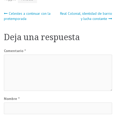
Navegación
Celestes a continuar con la
Real Colonial, identidad de barrio
pretemporada
y lucha constante
de
Deja una respuesta
entradas
Comentario
*
Nombre
*