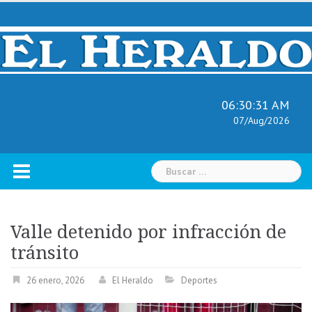
Skip
to
content
06:30:32 AM
07/Aug/2026
Buscar:
Valle detenido por infracción de
tránsito
26 enero, 2026
El Heraldo
Deportes